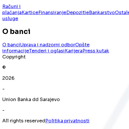
Računi i
plaćanja
Kartice
Finansiranje
Depoziti
eBankarstvo
Ostal
usluge
O banci
O banci
Uprava i nadzorni odbor
Opšte
informacije
Tenderi i oglasi
Karijera
Press kutak
Copyright
©
2026
-
Union Banka dd Sarajevo
-
All rights reserved
Politika privatnosti