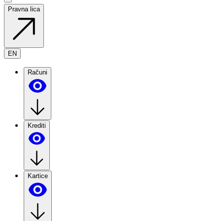
Pravna lica
EN
Računi
Krediti
Kartice