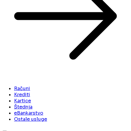
Računi
Krediti
Kartice
Štednja
eBankarstvo
Ostale usluge