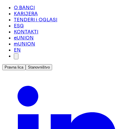
O BANCI
KARIJERA
TENDERI i OGLASI
ESG
KONTAKTI
eUNION
mUNION
EN
Pravna lica
Stanovništvo