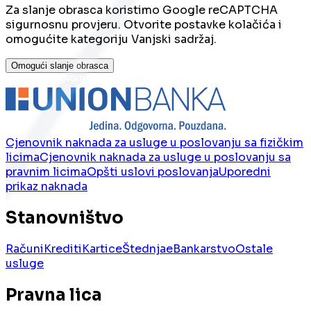
Za slanje obrasca koristimo Google reCAPTCHA
sigurnosnu provjeru. Otvorite postavke kolačića i
omogućite kategoriju Vanjski sadržaj.
Omogući slanje obrasca
Cjenovnik naknada za usluge u poslovanju sa fizičkim
licima
Cjenovnik naknada za usluge u poslovanju sa
pravnim licima
Opšti uslovi poslovanja
Uporedni
prikaz naknada
Stanovništvo
Računi
Krediti
Kartice
Štednja
eBankarstvo
Ostale
usluge
Pravna lica