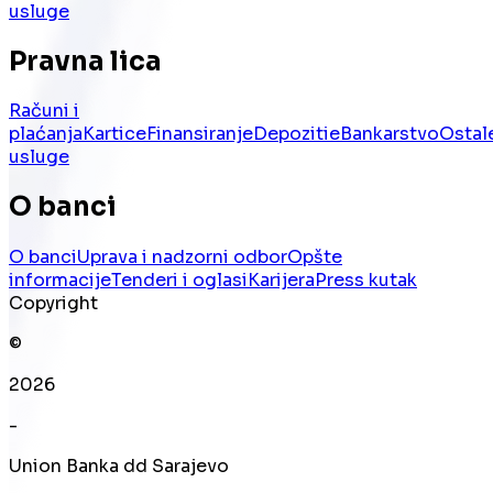
usluge
Pravna lica
Računi i
plaćanja
Kartice
Finansiranje
Depoziti
eBankarstvo
Ostal
usluge
O banci
O banci
Uprava i nadzorni odbor
Opšte
informacije
Tenderi i oglasi
Karijera
Press kutak
Copyright
©
2026
-
Union Banka dd Sarajevo