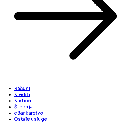
Računi
Krediti
Kartice
Štednja
eBankarstvo
Ostale usluge