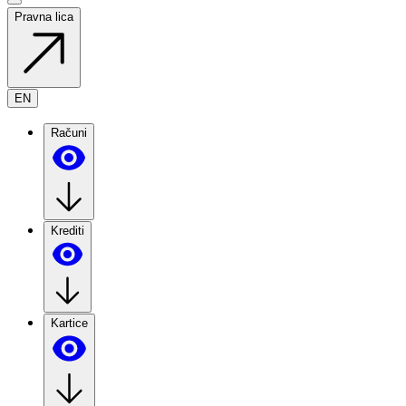
Pravna lica
EN
Računi
Krediti
Kartice