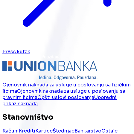
Press kutak
Cjenovnik naknada za usluge u poslovanju sa fizičkim
licima
Cjenovnik naknada za usluge u poslovanju sa
pravnim licima
Opšti uslovi poslovanja
Uporedni
prikaz naknada
Stanovništvo
Računi
Krediti
Kartice
Štednja
eBankarstvo
Ostale