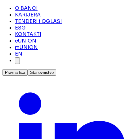
O BANCI
KARIJERA
TENDERI i OGLASI
ESG
KONTAKTI
eUNION
mUNION
EN
Pravna lica
Stanovništvo