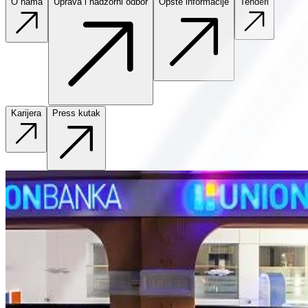
O nama
Uprava i nadzorni odbor
Opšte informacije
Tenderi
Karijera
Press kutak