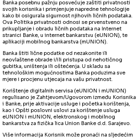
Banka posebnu pažnju posvećuje zaštiti privatnosti
svojih korisnika i primjenjuje napredne tehnologije
kako bi osigurala sigurnost njihovih ličnih podataka.
Ova Politika privatnosti odnosi se prvenstveno na
prikupljanje i obradu ličnih podataka na Internet
stranici Banke, u internet bankarstvu (eUNION), te
aplikaciji mobilnog bankarstva (mUNION).
Banka štiti lične podatke od nezakonite ili
neovlaštene obrade i/ili pristupa od nehotičnog
gubitka, uništenja ili oštećenja. U skladu sa
tehnološkim mogućnostima Banka poduzima sve
mjere i procjenu utjecaja na vašu privatnost.
Korištenje digitalnih servisa (eUNION i mUNION)
regulisano je Zahtjevom/Ugovorom između Korisnika
i Banke, prije aktivacije usluge i početka korištenja,
kao i Opšti poslovni uslovi za korištenje usluga
eUNION i mUNION, elektronskog i mobilnog
bankarstva za fizička lica Union Banke d.d. Sarajevo.
Više informacija Korisnik može pronaći na sljedećim