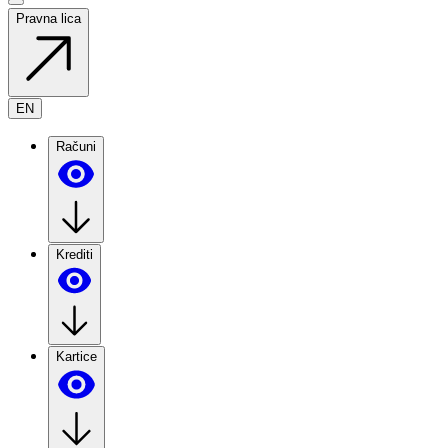
Pravna lica
EN
Računi
Krediti
Kartice