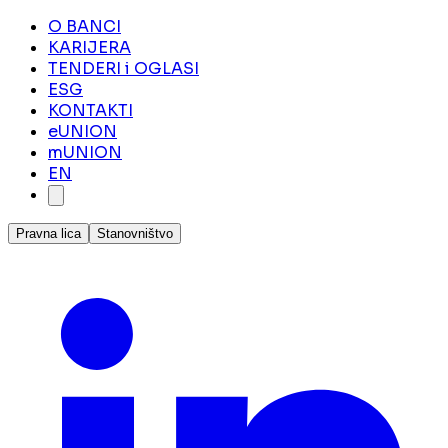
O BANCI
KARIJERA
TENDERI i OGLASI
ESG
KONTAKTI
eUNION
mUNION
EN
Pravna lica
Stanovništvo