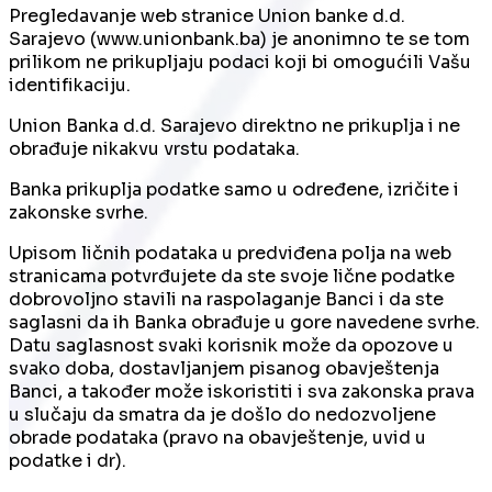
Pregledavanje web stranice
Union banke d.d.
Sarajevo
(www.unionbank.ba) je anonimno te se tom
prilikom ne prikupljaju podaci koji bi omogućili Vašu
identifikaciju.
Union Banka d.d. Sarajevo direktno ne prikuplja i ne
obrađuje nikakvu vrstu podataka.
Banka prikuplja podatke samo u određene, izričite i
zakonske svrhe.
Upisom ličnih podataka u predviđena polja na web
stranicama potvrđujete da ste svoje lične podatke
dobrovoljno stavili na raspolaganje Banci i da ste
saglasni da ih Banka obrađuje u gore navedene svrhe.
Datu saglasnost svaki korisnik može da opozove u
svako doba, dostavljanjem pisanog obavještenja
Banci, a također može iskoristiti i sva zakonska prava
u slučaju da smatra da je došlo do nedozvoljene
obrade podataka (pravo na obavještenje, uvid u
podatke i dr).