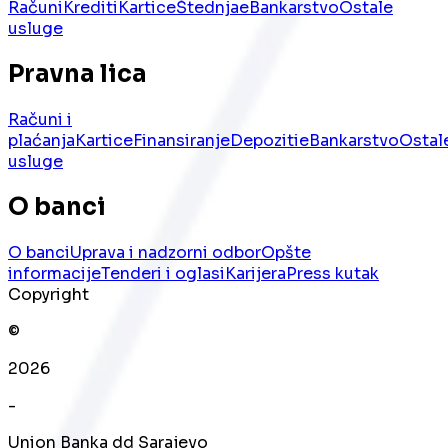
Računi
Krediti
Kartice
Štednja
eBankarstvo
Ostale
usluge
Pravna lica
Računi i
plaćanja
Kartice
Finansiranje
Depoziti
eBankarstvo
Ostal
usluge
O banci
O banci
Uprava i nadzorni odbor
Opšte
informacije
Tenderi i oglasi
Karijera
Press kutak
Copyright
©
2026
-
Union Banka dd Sarajevo