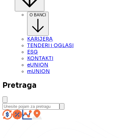
O BANCI
KARIJERA
TENDERI i OGLASI
ESG
KONTAKTI
eUNION
mUNION
Pretraga