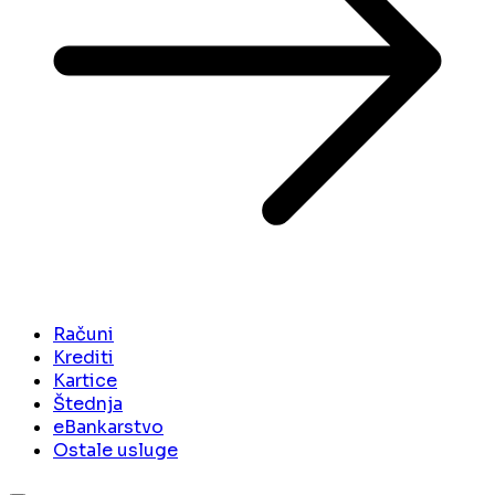
Računi
Krediti
Kartice
Štednja
eBankarstvo
Ostale usluge