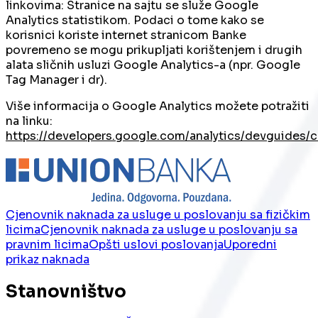
linkovima: Stranice na sajtu se služe Google
Analytics statistikom. Podaci o tome kako se
korisnici koriste internet stranicom Banke
povremeno se mogu prikupljati korištenjem i drugih
alata sličnih usluzi Google Analytics-a (npr. Google
Tag Manager i dr).
Više informacija o Google Analytics možete potražiti
na linku:
https://developers.google.com/analytics/devguides/co
Cjenovnik naknada za usluge u poslovanju sa fizičkim
licima
Cjenovnik naknada za usluge u poslovanju sa
pravnim licima
Opšti uslovi poslovanja
Uporedni
prikaz naknada
Stanovništvo