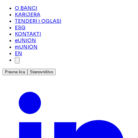
O BANCI
KARIJERA
TENDERI i OGLASI
ESG
KONTAKTI
eUNION
mUNION
EN
Pravna lica
Stanovništvo