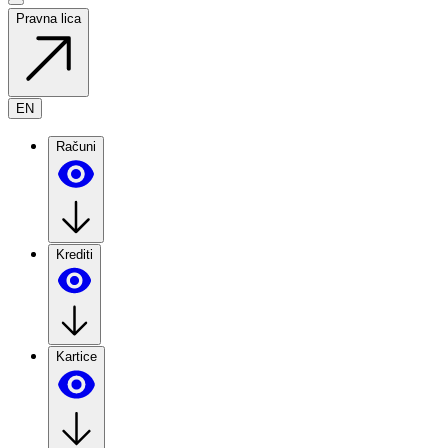
Pravna lica
EN
Računi
Krediti
Kartice