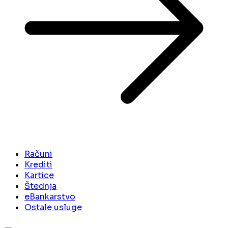
Računi
Krediti
Kartice
Štednja
eBankarstvo
Ostale usluge