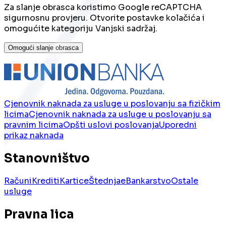
Za slanje obrasca koristimo Google reCAPTCHA
sigurnosnu provjeru. Otvorite postavke kolačića i
omogućite kategoriju Vanjski sadržaj.
Omogući slanje obrasca
Cjenovnik naknada za usluge u poslovanju sa fizičkim
licima
Cjenovnik naknada za usluge u poslovanju sa
pravnim licima
Opšti uslovi poslovanja
Uporedni
prikaz naknada
Stanovništvo
Računi
Krediti
Kartice
Štednja
eBankarstvo
Ostale
usluge
Pravna lica