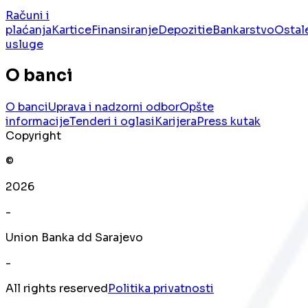
Računi i
plaćanja
Kartice
Finansiranje
Depoziti
eBankarstvo
Ostal
usluge
O banci
O banci
Uprava i nadzorni odbor
Opšte
informacije
Tenderi i oglasi
Karijera
Press kutak
Copyright
©
2026
-
Union Banka dd Sarajevo
-
All rights reserved
Politika privatnosti