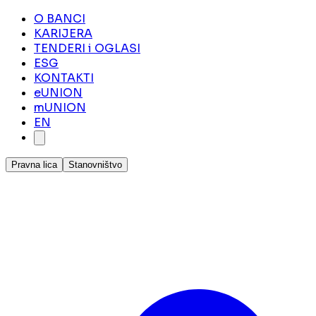
O BANCI
KARIJERA
TENDERI i OGLASI
ESG
KONTAKTI
eUNION
mUNION
EN
Pravna lica
Stanovništvo