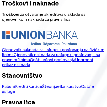
Troškovi i naknade
Troškovi
za otvaranje akreditiva u skladu sa
cjenovnikom naknada za pravna lica
Cjenovnik naknada za usluge u poslovanju sa fizičkim
licima
Cjenovnik naknada za usluge u poslovanju sa
pravnim licima
Opšti uslovi poslovanja
Uporedni
prikaz naknada
Stanovništvo
Računi
Krediti
Kartice
Štednja
eBankarstvo
Ostale
usluge
Pravna lica