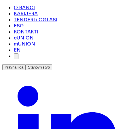
O BANCI
KARIJERA
TENDERI i OGLASI
ESG
KONTAKTI
eUNION
mUNION
EN
Pravna lica
Stanovništvo