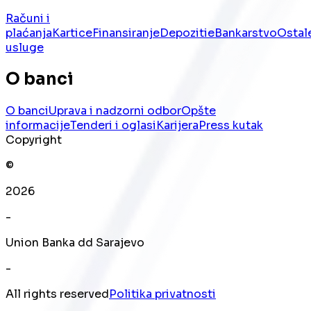
Računi i
plaćanja
Kartice
Finansiranje
Depoziti
eBankarstvo
Ostal
usluge
O banci
O banci
Uprava i nadzorni odbor
Opšte
informacije
Tenderi i oglasi
Karijera
Press kutak
Copyright
©
2026
-
Union Banka dd Sarajevo
-
All rights reserved
Politika privatnosti