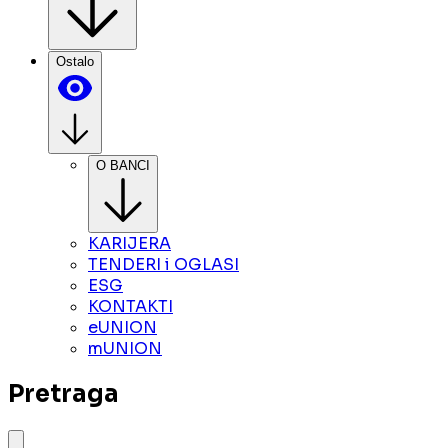
Ostalo
O BANCI
KARIJERA
TENDERI i OGLASI
ESG
KONTAKTI
eUNION
mUNION
Pretraga