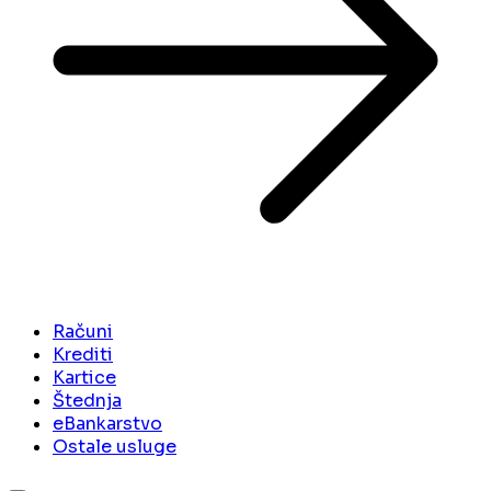
Računi
Krediti
Kartice
Štednja
eBankarstvo
Ostale usluge