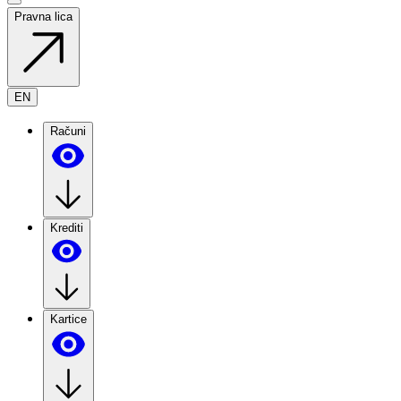
Pravna lica
EN
Računi
Krediti
Kartice