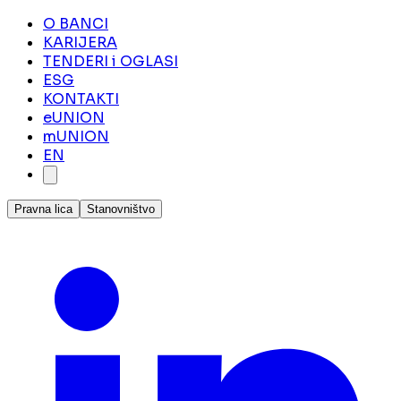
O BANCI
KARIJERA
TENDERI i OGLASI
ESG
KONTAKTI
eUNION
mUNION
EN
Pravna lica
Stanovništvo