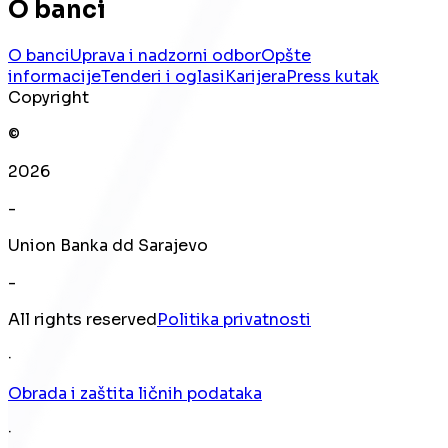
O banci
O banci
Uprava i nadzorni odbor
Opšte
informacije
Tenderi i oglasi
Karijera
Press kutak
Copyright
©
2026
-
Union Banka dd Sarajevo
-
All rights reserved
Politika privatnosti
·
Obrada i zaštita ličnih podataka
·