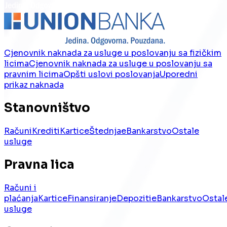
Cjenovnik naknada za usluge u poslovanju sa fizičkim
licima
Cjenovnik naknada za usluge u poslovanju sa
pravnim licima
Opšti uslovi poslovanja
Uporedni
prikaz naknada
Stanovništvo
Računi
Krediti
Kartice
Štednja
eBankarstvo
Ostale
usluge
Pravna lica
Računi i
plaćanja
Kartice
Finansiranje
Depoziti
eBankarstvo
Ostal
usluge