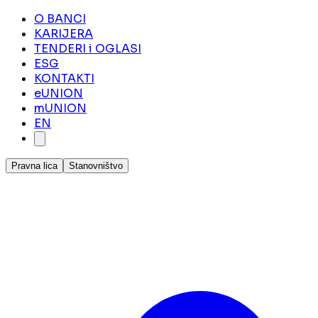
O BANCI
KARIJERA
TENDERI i OGLASI
ESG
KONTAKTI
eUNION
mUNION
EN
Pravna lica
Stanovništvo