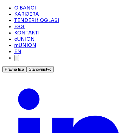
O BANCI
KARIJERA
TENDERI i OGLASI
ESG
KONTAKTI
eUNION
mUNION
EN
Pravna lica
Stanovništvo