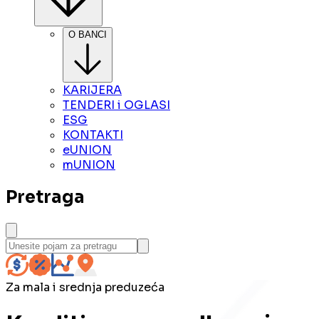
O BANCI
KARIJERA
TENDERI i OGLASI
ESG
KONTAKTI
eUNION
mUNION
Pretraga
Za mala i srednja preduzeća