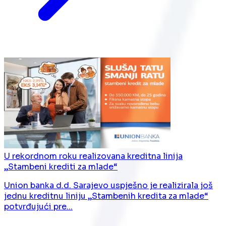
U rekordnom roku realizovana kreditna linija
„Stambeni krediti za mlade“
Union banka d.d. Sarajevo uspješno je realizirala još
jednu kreditnu liniju „Stambenih kredita za mlade“
potvrđujući pre...