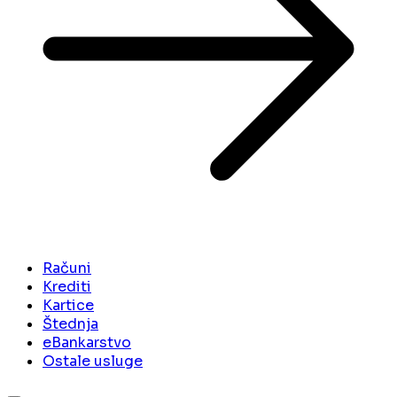
Računi
Krediti
Kartice
Štednja
eBankarstvo
Ostale usluge