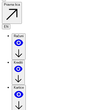
Pravna lica
EN
Računi
Krediti
Kartice