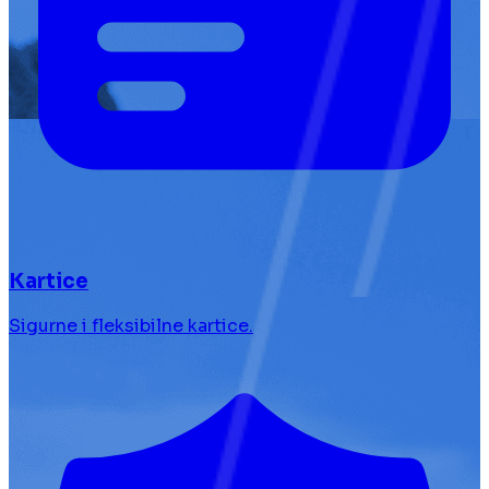
Kartice
Sigurne i fleksibilne kartice.