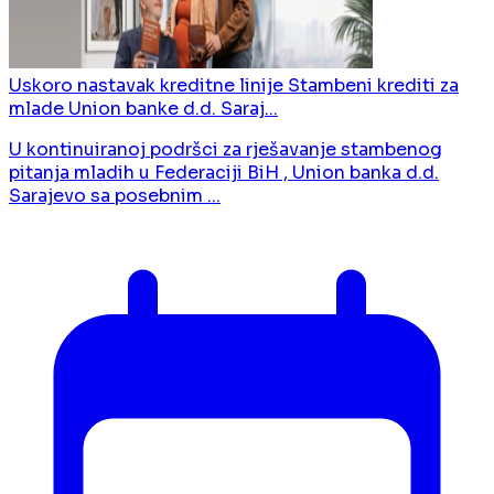
Uskoro nastavak kreditne linije Stambeni krediti za
mlade Union banke d.d. Saraj...
U kontinuiranoj podršci za rješavanje stambenog
pitanja mladih u Federaciji BiH , Union banka d.d.
Sarajevo sa posebnim ...