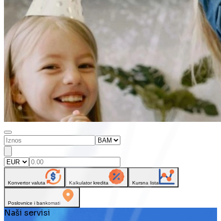
Konvertor valuta
Kalkulator kredita
Kursna lista
Poslovnice i bankomati
Naši servisi