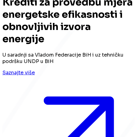
Krediti za provedbu mjera
energetske efikasnosti i
obnovljivih izvora
energije
U saradnji sa Vladom Federacije BiH i uz tehničku
podršku UNDP u BiH
Saznajte više