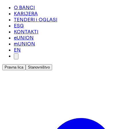
O BANCI
KARIJERA
TENDERI i OGLASI
ESG
KONTAKTI
eUNION
mUNION
EN
Pravna lica
Stanovništvo