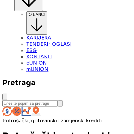
O BANCI
KARIJERA
TENDERI i OGLASI
ESG
KONTAKTI
eUNION
mUNION
Pretraga
Potrošački, gotovinski i zamjenski krediti