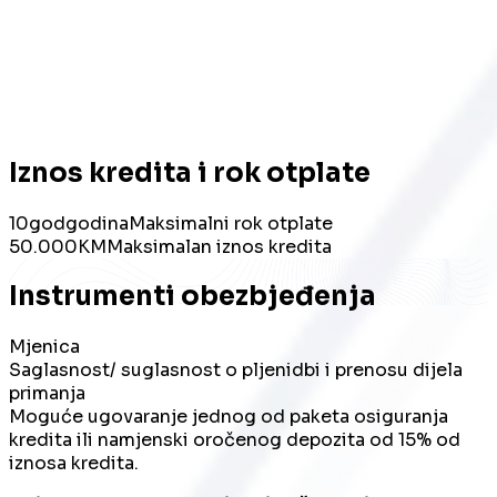
Iznos kredita i rok otplate
10
god
godina
Maksimalni rok otplate
50.000
KM
Maksimalan iznos kredita
Instrumenti obezbjeđenja
Mjenica
Saglasnost/ suglasnost o pljenidbi i prenosu dijela
primanja
Moguće ugovaranje jednog od paketa osiguranja
kredita ili namjenski oročenog depozita od 15% od
iznosa kredita.