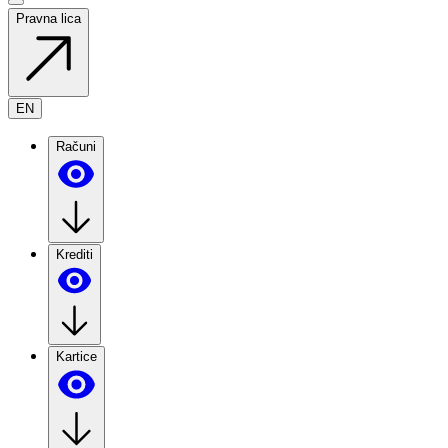
Pravna lica
EN
Računi
Krediti
Kartice