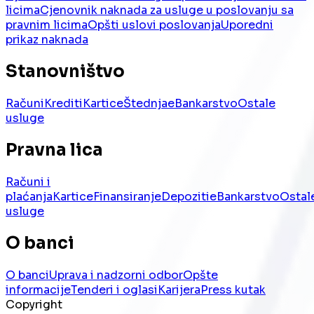
licima
Cjenovnik naknada za usluge u poslovanju sa
pravnim licima
Opšti uslovi poslovanja
Uporedni
prikaz naknada
Stanovništvo
Računi
Krediti
Kartice
Štednja
eBankarstvo
Ostale
usluge
Pravna lica
Računi i
plaćanja
Kartice
Finansiranje
Depoziti
eBankarstvo
Ostal
usluge
O banci
O banci
Uprava i nadzorni odbor
Opšte
informacije
Tenderi i oglasi
Karijera
Press kutak
Copyright