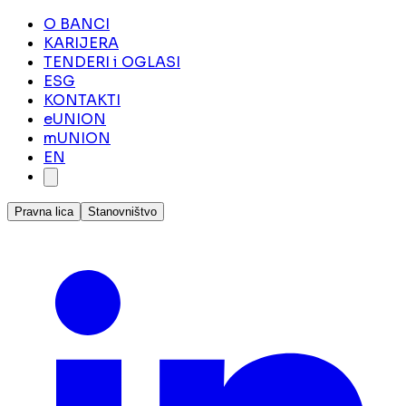
O BANCI
KARIJERA
TENDERI i OGLASI
ESG
KONTAKTI
eUNION
mUNION
EN
Pravna lica
Stanovništvo