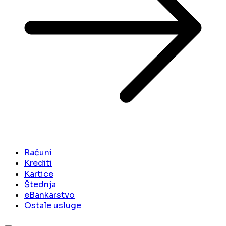
Računi
Krediti
Kartice
Štednja
eBankarstvo
Ostale usluge