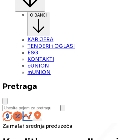
O BANCI
KARIJERA
TENDERI i OGLASI
ESG
KONTAKTI
eUNION
mUNION
Pretraga
Za mala i srednja preduzeća