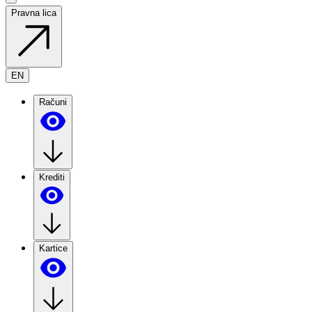
Pravna lica
EN
Računi
Krediti
Kartice