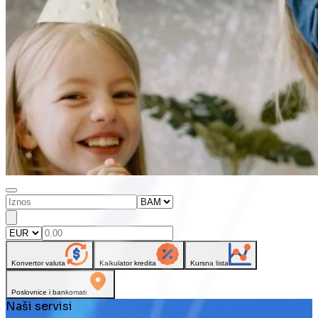
Konvertor valuta
Kalkulator kredita
Kursna lista
Poslovnice i bankomati
Naši servisi