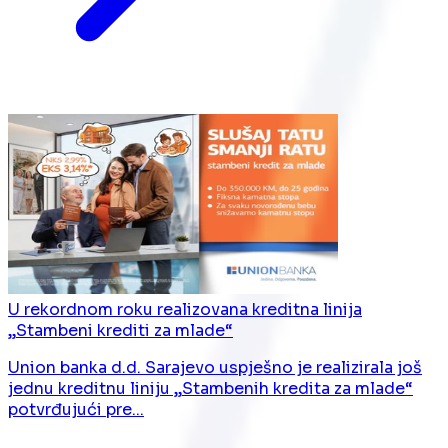
U rekordnom roku realizovana kreditna linija
„Stambeni krediti za mlade“
Union banka d.d. Sarajevo uspješno je realizirala još
jednu kreditnu liniju „Stambenih kredita za mlade“
potvrđujući pre...