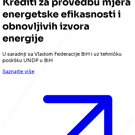
Krediti za provedbu mjera
energetske efikasnosti i
obnovljivih izvora
energije
U saradnji sa Vladom Federacije BiH i uz tehničku
podršku UNDP u BiH
Saznajte više