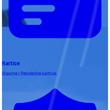
Kartice
Sigurne i fleksibilne kartice.