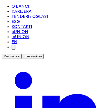
O BANCI
KARIJERA
TENDERI i OGLASI
ESG
KONTAKTI
eUNION
mUNION
EN
Pravna lica
Stanovništvo