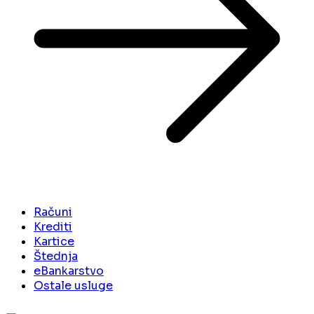
Računi
Krediti
Kartice
Štednja
eBankarstvo
Ostale usluge